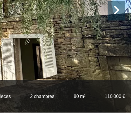
ièces
2 chambres
80 m²
110 000 €