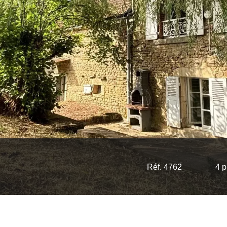
Réf. 4762
4 p