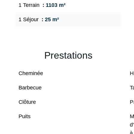
1 Terrain
1103 m²
1 Séjour
25 m²
Prestations
Cheminée
H
Barbecue
T
Clôture
P
Puits
M
d
à