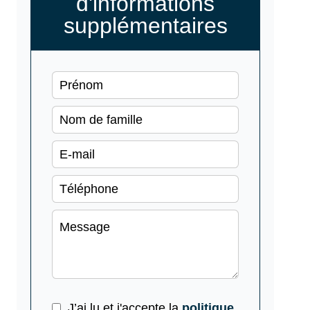
d'informations
supplémentaires
J’ai lu et j'accepte la
politique