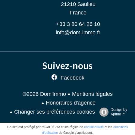
21210
Saulieu
France
+33 3 80 64 26 10
info@dom-immo.fr
Suivez-nous
Facebook
Mentions légales
©2026 Dom'Immo
Honoraires d'agence
Design by
Changer ses préférences cookies
Apimo™
Ce site est protégé par reCAPTCHA et les règles de
confidentialité
et les
conditions
d'utilisation
de Google s'appliquent.