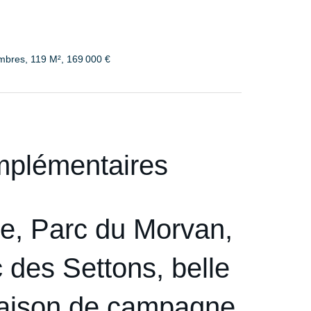
mbres, 119 M², 169 000 €
mplémentaires
ne, Parc du Morvan,
c des Settons, belle
 maison de campagne