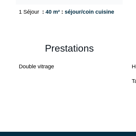
1 Séjour
40 m²
séjour/coin cuisine
Prestations
Double vitrage
H
T