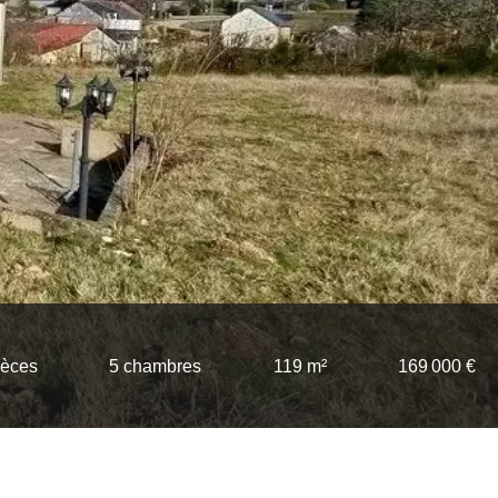
ièces
5 chambres
119 m²
169 000 €