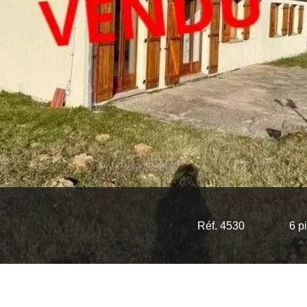
Réf. 4530
6 p